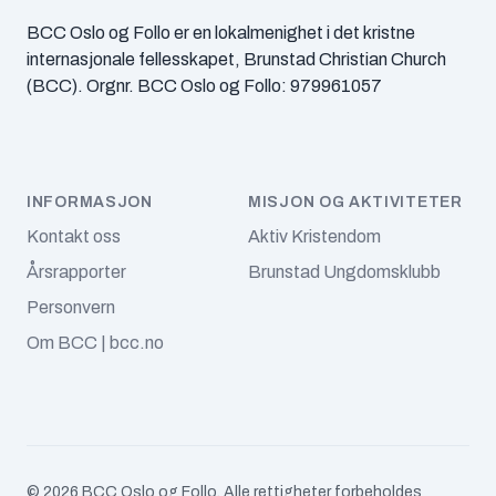
oktober 2025
BCC Oslo og Follo er en lokalmenighet i det kristne
internasjonale fellesskapet, Brunstad Christian Church
september 2025
(BCC). Orgnr. BCC Oslo og Follo: 979961057
august 2025
juli 2025
INFORMASJON
MISJON OG AKTIVITETER
juni 2025
Kontakt oss
Aktiv Kristendom
Årsrapporter
Brunstad Ungdomsklubb
mai 2025
Personvern
april 2025
Om BCC | bcc.no
mars 2025
februar 2025
januar 2025
© 2026 BCC Oslo og Follo. Alle rettigheter forbeholdes