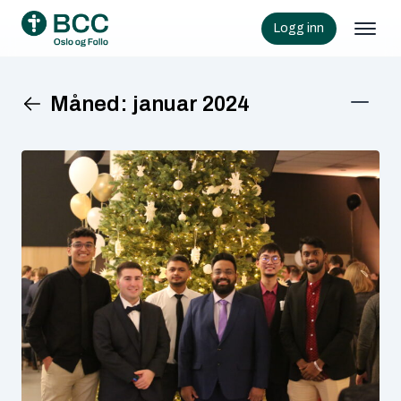
Logg inn
Måned:
januar 2024
KATEGORIER
Barn
Informasjon
Samlinger
Senior
Uncategorized
Ungdom