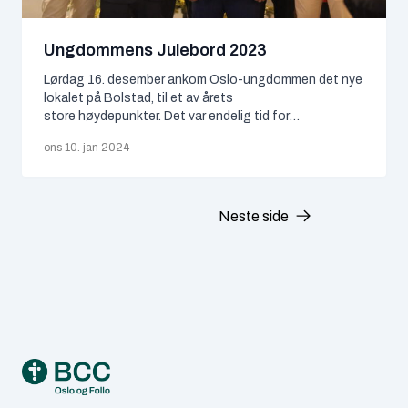
Vår tro
Ungdommens Julebord 2023
Lørdag 16. desember ankom Oslo-ungdommen det nye
ARKIVER
lokalet på Bolstad, til et av årets
juli 2026
store høydepunkter. Det var endelig tid for
ungdommens julebord, noe mange hadde sett
ons 10. jan 2024
fram til med stor forventning. Om kvelden overgikk til
juni 2026
disse forventningene? Absolutt.
mai 2026
Neste side
april 2026
mars 2026
februar 2026
Footer
januar 2026
desember 2025