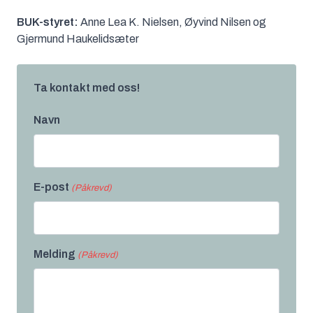
BUK-styret:
Anne Lea K. Nielsen, Øyvind Nilsen og
Gjermund Haukelidsæter
Ta kontakt med oss!
Navn
E-post
(Påkrevd)
Melding
(Påkrevd)